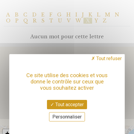
A
B
C
D
E
F
G
H
I
J
K
L
M
N
O
P
Q
R
S
T
U
V
W
X
Y
Z
Aucun mot pour cette lettre
Tout refuser
NOS HORAIRES
Ce site utilise des cookies et vous
donne le contrôle sur ceux que
Mercredi
vous souhaitez activer
de 10 heures à 19 heures
Jeudi, Vendredi & Samedi
de 11h à 21h ou 21h30 ou 22h... ça dépend !
Tout accepter
Personnaliser
+