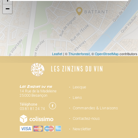
−
Leaflet
| ©
Thunderforest
, ©
OpenStreetMap
contributors
LES ZINZINS DU VIN
Les Zinzins du vin
Lexique
14 Rue de la Madeleine
25000 Besançon
Liens
Téléphone
Commandes & Livraisons
03 81 81 24 74
Contactez-nous
Newsletter