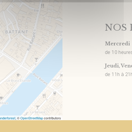
NOS 
Mercredi
de 10 heure
Jeudi, Ve
de 11h à 21h
nderforest
, ©
OpenStreetMap
contributors