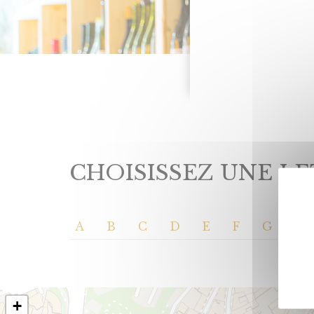
CHOISISSEZ UNE LE
A
B
C
D
E
F
G
H
+