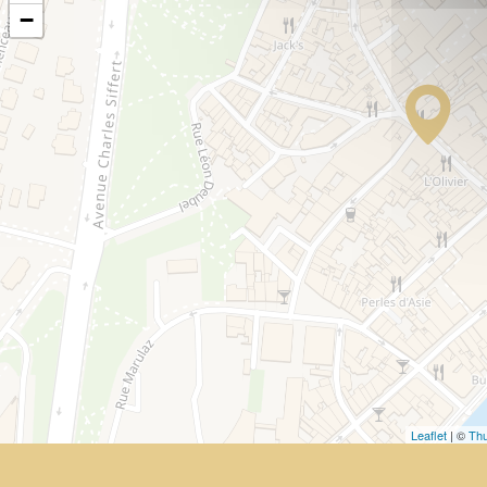
−
Leaflet
| ©
Thu