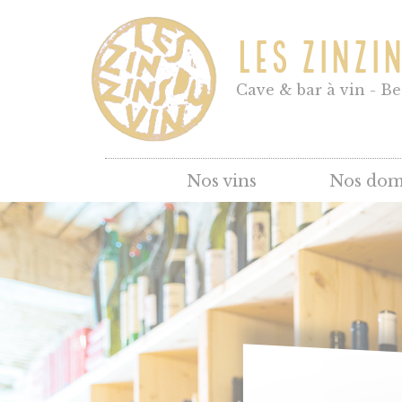
LES ZINZI
Cave & bar à vin - B
Nos vins
Nos dom