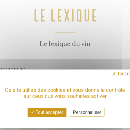
LE LEXIQUE
Le lexique du vin
TTRE :
Tout r
Ce site utilise des cookies et vous donne le contrôle
I
J
K
L
M
N
O
P
Q
R
sur ceux que vous souhaitez activer
Aucun mot pour cette lettre
Tout accepter
Personnaliser