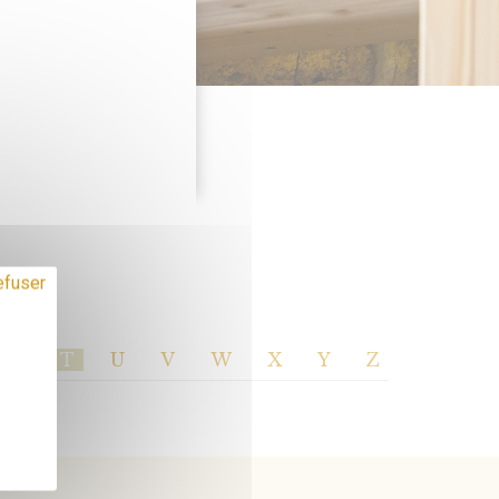
efuser
S
T
U
V
W
X
Y
Z