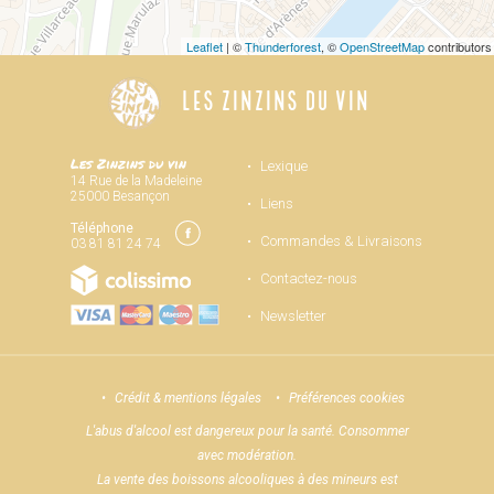
Leaflet
| ©
Thunderforest
, ©
OpenStreetMap
contributors
LES ZINZINS DU VIN
Les Zinzins du vin
Lexique
14 Rue de la Madeleine
25000 Besançon
Liens
Téléphone
Commandes & Livraisons
03 81 81 24 74
Contactez-nous
Newsletter
Crédit & mentions légales
Préférences cookies
L'abus d'alcool est dangereux pour la santé. Consommer
avec modération.
La vente des boissons alcooliques à des mineurs est