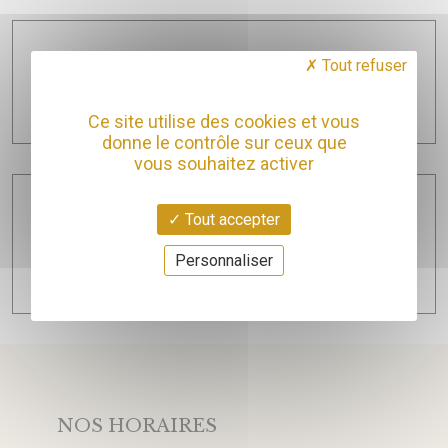
Tout refuser
Renard Julien
.......
Ce site utilise des cookies et vous
donne le contrôle sur ceux que
vous souhaitez activer
Tout accepter
Wasenhaus
Alexander Götze et Christoph Wolber fondent le domaine
Personnaliser
Weingut Wasenhaus à Staufen Pays de Bade...
NOS HORAIRES