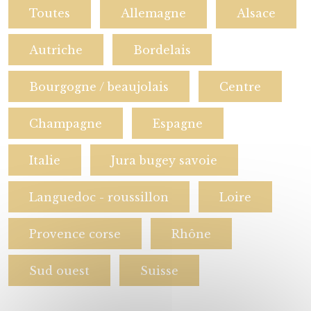
Toutes
Allemagne
Alsace
Autriche
Bordelais
Bourgogne / beaujolais
Centre
Champagne
Espagne
Italie
Jura bugey savoie
Languedoc - roussillon
Loire
Provence corse
Rhône
Sud ouest
Suisse