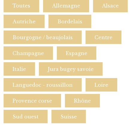
Toutes
Allemagne
Alsace
Autriche
Bordelais
Bourgogne / beaujolais
Centre
Champagne
Espagne
Italie
Jura bugey savoie
Languedoc - roussillon
Loire
Provence corse
Rhône
Sud ouest
Suisse