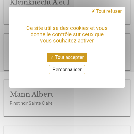
Kleinknecht A et I
Tout refuser
Délirium
Ce site utilise des cookies et vous
donne le contrôle sur ceux que
vous souhaitez activer
Les enfants terribles
Tout accepter
facebook
Personnaliser
Mann Albert
Pinot noir Sainte Claire...