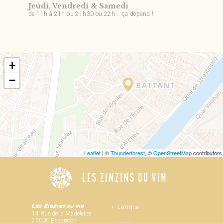
Jeudi, Vendredi & Samedi
de 11h à 21h ou 21h30 ou 22h... ça dépend !
+
−
Leaflet
| ©
Thunderforest
, ©
OpenStreetMap
contributors
LES ZINZINS DU VIN
Les Zinzins du vin
Lexique
14 Rue de la Madeleine
25000 Besançon