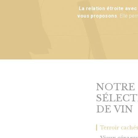
La relation étroite avec
Certains vins sont légère
Notre photo : cette ven
vous proposons
. Elle pe
bout
Attention, m
NOTRE
SÉLECT
DE VIN
Terroir caché