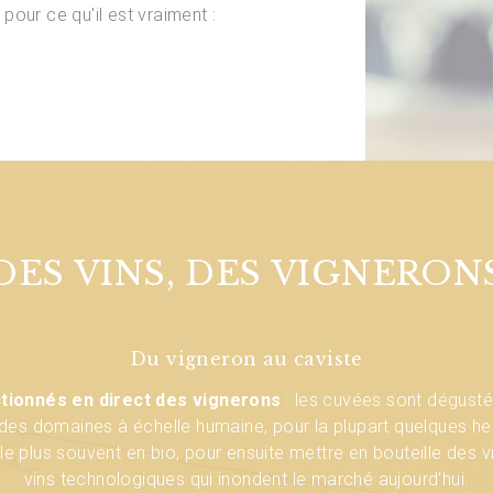
 pour ce qu'il est vraiment :
DES VINS, DES VIGNERON
DES VINS, DES VIGNERON
DES VINS, DES VIGNERON
Du vigneron au caviste
Des vins sincères
Un raisin parfait
tre parfaite pour ce type de vin : la quasi-totalité des cuvées 
onnés sont issus d'une production naturelle de la vigne à la bo
ctionnés en direct des vignerons
: les cuvées sont dégusté
t des domaines à échelle humaine, pour la plupart quelques h
us la seule action des levures indigènes pour préserver la fines
vendanges triées à la main.
ou pas d'adjonction d'anti-oxydant (sulfites) afin de ne pas dén
, le plus souvent en bio, pour ensuite mettre en bouteille des v
du raisin : les vins qui en découlent sont plus authentiques, le
vins technologiques qui inondent le marché aujourd'hui.
tout en conciliant plaisir et santé.