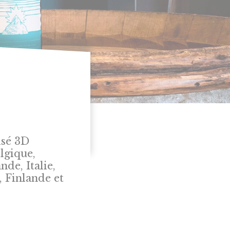
isé 3D
lgique,
de, Italie,
 Finlande et