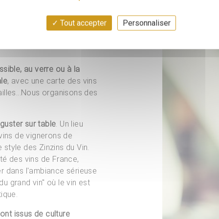
Tout accepter
Personnaliser
sible, au verre ou à la
le
, avec une carte des vins
illes...Nous organisons des
éguster sur table
. Un lieu
 vins de vignerons de
e style des Zinzins du Vin.
té des vins de France,
er dans l'ambiance sérieuse
u grand vin" où le vin est
ique.
sont issus de culture