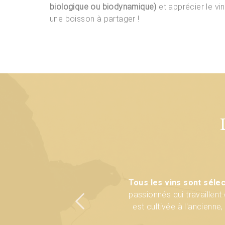
biologique ou biodynamique)
et apprécier le vin
une boisson à partager !
La qualité du raisin doit ê
La plupart des vins sélecti
Tous les vins sont séle
passionnés qui travaillen
des vignes, vinification so
terroir, élevage avec peu 
est cultivée à l'ancienne
Respect du terroir, respect 