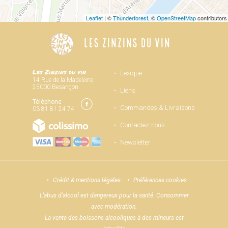
Leaflet
| ©
Thunderforest
, ©
OpenStreetMap
contributors
LES ZINZINS DU VIN
Les Zinzins du vin
Lexique
14 Rue de la Madeleine
25000 Besançon
Liens
Téléphone
Commandes & Livraisons
03 81 81 24 74
Contactez-nous
Newsletter
Crédit & mentions légales
Préférences cookies
L'abus d'alcool est dangereux pour la santé. Consommer
avec modération.
La vente des boissons alcooliques à des mineurs est